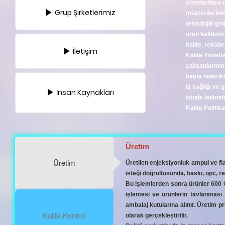
standartlara u
Grup Şirketlerimiz
müşterilerini
teknolojik ge
ürün kalitesin
kalite, rekabe
İletişim
Kalite Yönetim
çalışanlarını
başta tedarikçi
iş sağlığı ve 
İnsan Kaynakları
içinde bulund
Kali
Üretim
Üretim
Üretilen enjeksiyonluk ampul ve fla
isteği doğrultusunda, baskı, opc, ren
Bu işlemlerden sonra ürünler 600 C
işlemesi ve ürünlerin tavlanması s
ambalaj kutularına alınır. Üretim p
Kalite Kontrol
olarak gerçekleştirilir.