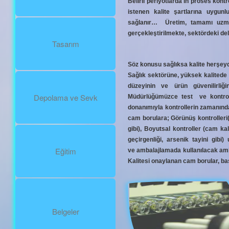
Belirli periyotlarda in proses kont
istenen kalite şartlarına uygunluğ
sağlanır… Üretim, tamamı uzman 
gerçekleştirilmekte, sektördeki del
Tasarım
Söz konusu sağlıksa kalite herşeydir
Sağlık sektörüne, yüksek kalitede v
düzeyinin ve ürün güvenilirli
Depolama ve Sevk
Müdürlüğümüzce test ve kontrolle
donanımıyla kontrollerin zamanında
cam borulara; Görünüş kontrolleri(t
gibi), Boyutsal kontroller (cam kal
geçirgenliği, arsenik tayini gib
Eğitim
ve ambalajlamada kullanılacak amba
Kalitesi onaylanan cam borular, bas
Belgeler