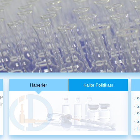
Haberler
Kalite Politikası
MP
- S
ir
- S
- S
- S
- L