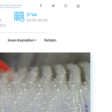
r ilaç firmasıdır
7/24
k.
00:00-00:00
NBUL
İnsan Kaynakları
İletişim