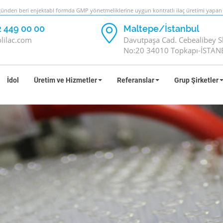
nden beri enjektabl formda GMP yönetmeliklerine uygun kontratlı ilaç üretimi yapan bi
2 449 00 00
Maltepe/İstanbul
lilac.com
Davutpaşa Cad. Cebealibey S
No:20 34010 Topkapı-İSTA
İdol
Üretim ve Hizmetler
Referanslar
Grup Şirketler