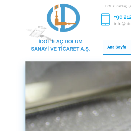
İDOL kurulduğu gü
+90 21
info@ido
İDOL İLAÇ DOLUM
Ana Sayfa
SANAYİ VE TİCARET A.Ş.