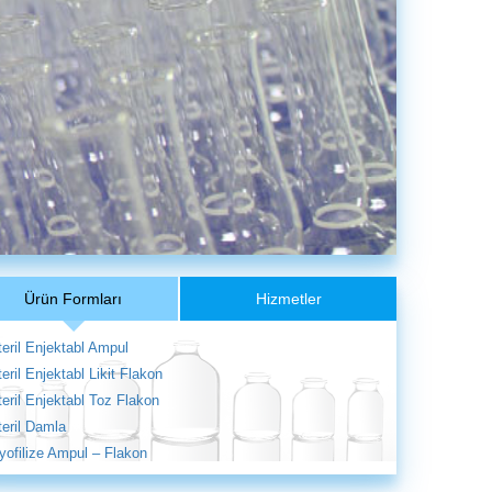
Ürün Formları
Hizmetler
teril Enjektabl Ampul
teril Enjektabl Likit Flakon
teril Enjektabl Toz Flakon
teril Damla
iyofilize Ampul – Flakon