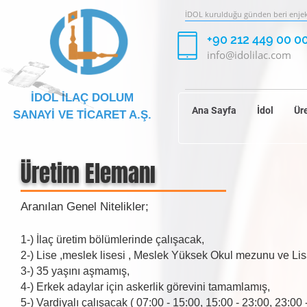
İDOL kurulduğu günden beri enjekt
+90 212 449 00 0
info@idolilac.com
İDOL İLAÇ DOLUM
Ana Sayfa
İdol
Ür
SANAYİ VE TİCARET A.Ş.
Üretim Elemanı
Aranılan Genel Nitelikler;
1-) İlaç üretim bölümlerinde çalışacak,
2-) Lise ,meslek lisesi , Meslek Yüksek Okul mezunu ve 
3-) 35 yaşını aşmamış,
4-) Erkek adaylar için askerlik görevini tamamlamış,
5-) Vardiyalı çalışacak ( 07:00 - 15:00, 15:00 - 23:00, 23:00 