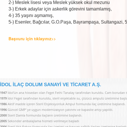
2-) Meslek lisesi veya Meslek yüksek okul mezunu
3-) Erkek adaylar için askerlik görevini tamamlamış,
4-) 35 yaşını aşmamış,
5-) Esenler, Bağcılar, G.O.Paşa, Bayrampaşa, Sultangazi, 
Başvuru için tıklayınız>>
İDOL İLAÇ DOLUM SANAYİ VE TİCARET A.Ş.
1947
İdol’ün ana hissedarı olan Feget Fethi Tanalay tarafından kuruldu. Cam borudan t
1979
İdol Feget tarafından kuruldu, steril enjektable su, çözücü ampulü üretimine başl
1986
Aktif madde içeren Steril Enjeksiyonluk Ampul formunda ilaç üretimine başlandı.
1996
Güncel GMP’ ye uygun modernizasyon yatırımı ve kapasite artışı yapıldı.
2000
Steril Damla formunda ilaçların üretimine başlandı.
2005
Sekonder ambalajlama hizmeti verilmeye başladı
2006
Steril likit flakon formunda ilaç üretimi ve hayvan sağlığı ilaçları üretimine başladı