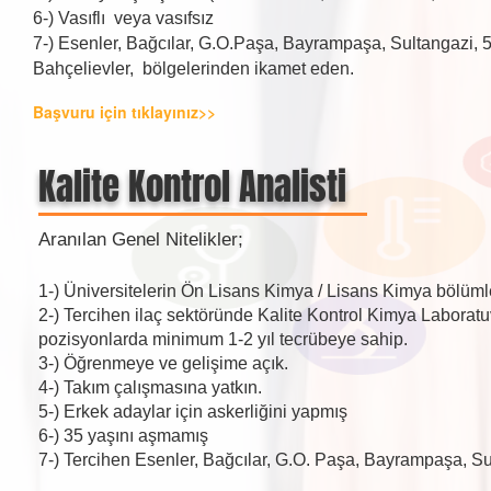
6-) Vasıflı veya vasıfsız
7-) Esenler, Bağcılar, G.O.Paşa, Bayrampaşa, Sultangazi, 5
Bahçelievler, bölgelerinden ikamet eden.
Başvuru için tıklayınız>>
Kalite Kontrol Analisti
Aranılan Genel Nitelikler;
1-)
Üniversitelerin Ön Lisans Kimya / Lisans Kimya bölüm
2-)
Tercihen ilaç sektöründe Kalite Kontrol Kimya Labor
pozisyonlarda minimum 1-2 yıl tecrübeye sahip.
3-)
Öğrenmeye ve gelişime açık.
4-)
Takım çalışmasına yatkın.
5-)
Erkek adaylar için askerliğini yapmış
6-)
35 yaşını aşmamış
7-)
Tercihen Esenler, Bağcılar, G.O. Paşa, Bayrampaşa, Sul